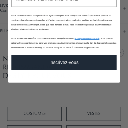
LIVRAISON
Commandez aujourd’hui pour le recevoir dans 5/6 semaines
Nous utilisons l’e-mail et la publicité en ligne ciblée pour vous envoyer des mises à jour sur les produits et
services, des offres promotionnelles et d’autres communications marketing fondées sur les informations que
nous recueillons à votre sujet, telles que votre adresse e-mail, votre localisation générale et votre historique
d’achats et de navigation sur le site web.
PLUS D’INFORMATIONS
Nous traitons vos données personnelles comme indiqué dans notre
Politique de confidentialité
. Vous pouvez
retirer votre consentement ou gérer vos préférences à tout moment en cliquant sur le lien de désinscription au bas
de l’un de nos e-mails marketing, ou en nous envoyant un e-mail à customercare@lanieri.com.
NOS
Inscrivez-vous
RECOMMANDATIONS
DE STYLE POUR VOUS
COSTUMES
VESTES