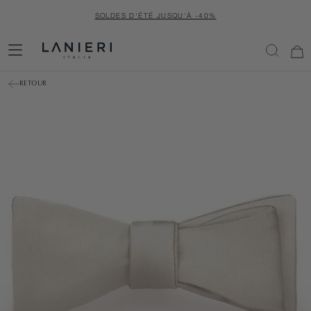
PASSER
SOLDES D'ÉTÉ JUSQU'À -40%
AU
CONTENU
RETOUR