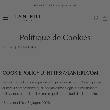
PASSER
SOLDES D'ÉTÉ JUSQU'À -40%
AU
CONTENU
P
Politique de Cookies
O
Cookie Policy
Voir le
L
I
COOKIE POLICY DI HTTPS://LANIERI.COM
T
Benvenuto nella cookie policy di https://lanieri.com. Questa policy ti
aiuterà a comprendere quali cookie e tecnologie di tracciamento
I
utilizziamo, come li utilizziamo e quali sono i tuoi diritti in merito.
Q
Ultima modifica: 8 giugno 2026