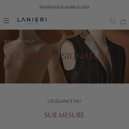
PASSER
SOLDES D'ÉTÉ JUSQU'À -40%
AU
CONTENU
C
MADE IN ITALY
O
COLLECTION SIGNATURE
L
L
E
L'ÉLÉGANCE DU
C
SUR MESURE
T