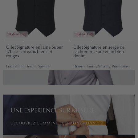
SIGNATURE
SIGNATURE
Gilet Signature en laine Super
Gilet Signature en sergé de
170's à carreaux bleus et
cachemire, soie et lin bleu
rouges
denim
Loro Piana - Toutes Saisons
Drago - Toutes Saisons, Printemps-
€585,00
€650,00
Été
€585,00
€650,00
Décou
UNE EXPÉRIENCE SUR MESURE
comm
cela
DÉCOUVREZ COMMENT CELA FONCTIONNE
fonct