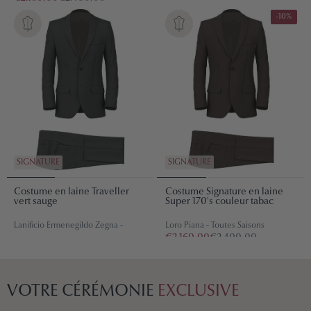
-10%
SIGNATURE
SIGNATURE
Costume en laine Traveller
Costume Signature en laine
vert sauge
Super 170's couleur tabac
Lanificio Ermenegildo Zegna -
Loro Piana - Toutes Saisons
€2.160,00
€2.400,00
Toutes Saisons
Prix
€2.200
€2.200
régulier
VOTRE CÉRÉMONIE
EXCLUSIVE