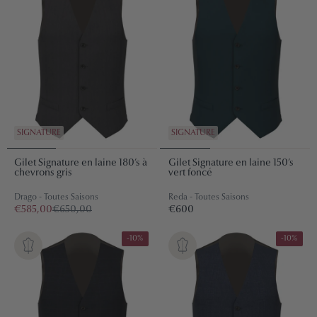
SIGNATURE
SIGNATURE
Gilet Signature en laine 180’s à
Gilet Signature en laine 150’s
chevrons gris
vert foncé
Drago - Toutes Saisons
Reda - Toutes Saisons
Prix
€600
€585,00
€650,00
€600
régulier
-10%
-10%