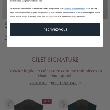
d’achats et de navigation sur le site web.
Nous traitons vos données personnelles comme indiqué dans notre
Politique de confidentialité
. Vous pouvez
retirer votre consentement ou gérer vos préférences à tout moment en cliquant sur le lien de désinscription au bas
SIGNATURE
SIGNATURE
de l’un de nos e-mails marketing, ou en nous envoyant un e-mail à customercare@lanieri.com.
Chemise en coton à rayures
Chemise Blanche Sea Island
roses
Inscrivez-vous
Grandi E Rubinelli - Toutes Saisons
Albini - Printemps-Été
€208,00
€260,00
€188,00
€235,00
GILET SIGNATURE
Associez le gilet et créez votre costume trois pièces au
charme intemporel.
VOIR TOUT
PERSONNALISER
-10%