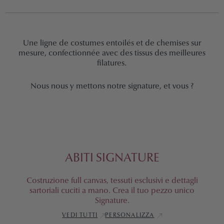
I
O
Une ligne de costumes entoilés et de chemises sur
mesure, confectionnée avec des tissus des meilleures
N
filatures.
S
Nous nous y mettons notre signature, et vous ?
I
G
ABITI SIGNATURE
N
Costruzione full canvas, tessuti esclusivi e dettagli
A
sartoriali cuciti a mano. Crea il tuo pezzo unico
Signature.
T
VEDI TUTTI
PERSONALIZZA