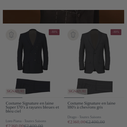
U
R
-10%
-10%
E
SIGNATURE
SIGNATURE
Costume Signature en laine
Costume Signature en laine
Super 170's à rayures bleues et
180’s à chevrons gris
bleu ciel
Drago - Toutes Saisons
Loro Piana - Toutes Saisons
€2.160,00
€2.400,00
€2.160,00
€2.400,00