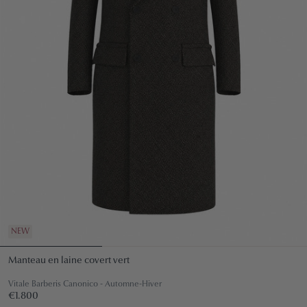
NEW
Manteau en laine covert vert
Vitale Barberis Canonico - Automne-Hiver
Prix
€1.800
€1.800
régulier