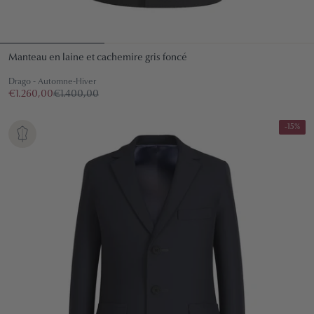
Manteau en laine et cachemire gris foncé
Drago - Automne-Hiver
€1.260,00
€1.400,00
-15%