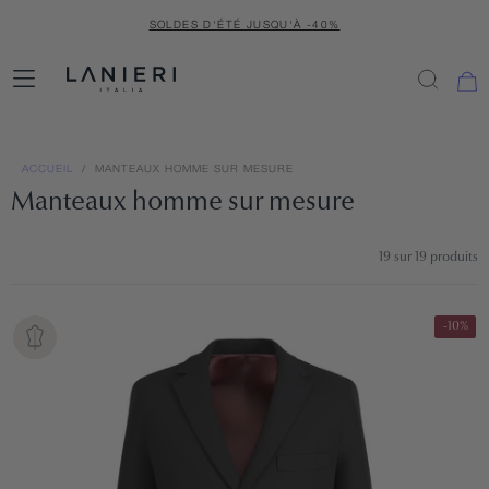
PASSER
SOLDES D'ÉTÉ JUSQU'À -40%
AU
CONTENU
ACCUEIL
/
MANTEAUX HOMME SUR MESURE
Manteaux homme sur mesure
19 sur 19 produits
-10%