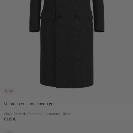
NEW
Manteau en laine covert gris
Vitale Barberis Canonico - Automne-Hiver
Prix
€1.800
€1.800
régulier