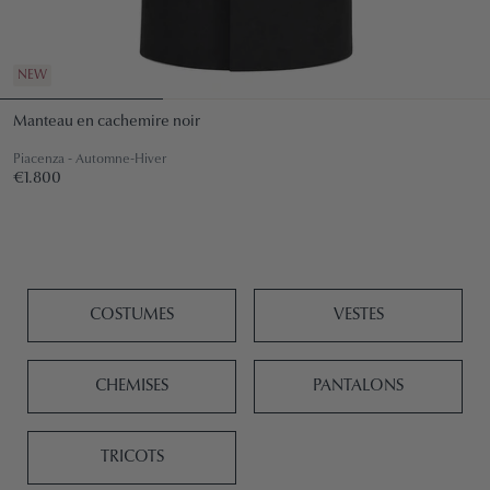
NEW
Manteau en cachemire noir
Piacenza - Automne-Hiver
Prix
€1.800
€1.800
régulier
COSTUMES
VESTES
CHEMISES
PANTALONS
TRICOTS