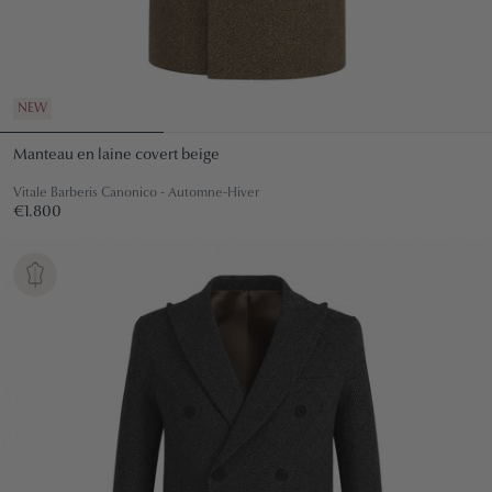
NEW
Manteau en laine covert beige
Vitale Barberis Canonico - Automne-Hiver
Prix
€1.800
€1.800
régulier