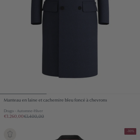
Manteau en laine et cachemire bleu foncé à chevrons
Drago - Automne-Hiver
€1.260,00
€1.400,00
-10%