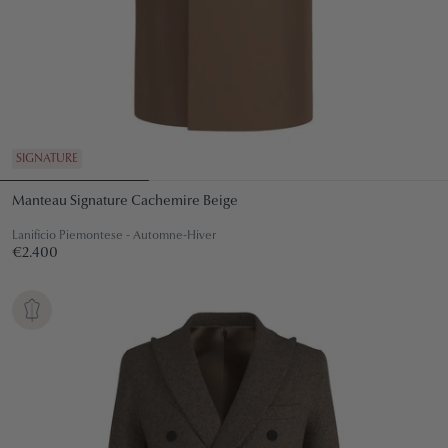
SIGNATURE
Manteau Signature Cachemire Beige
Lanificio Piemontese - Automne-Hiver
Prix
€2.400
€2.400
régulier