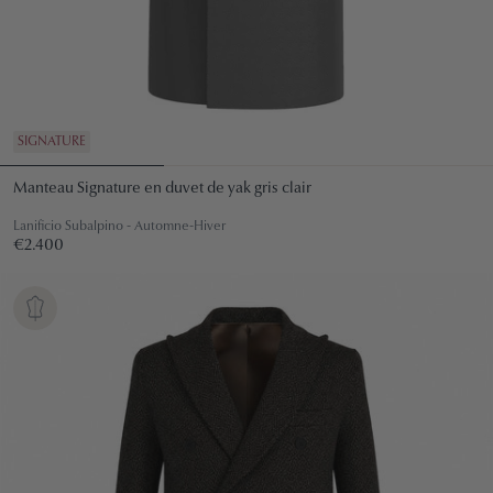
SIGNATURE
Manteau Signature en duvet de yak gris clair
Lanificio Subalpino - Automne-Hiver
Prix
€2.400
€2.400
régulier