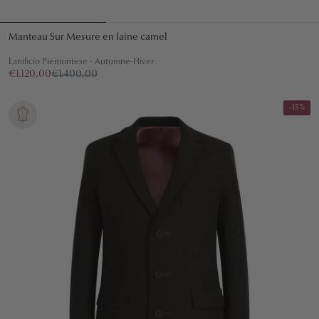
Manteau Sur Mesure en laine camel
Lanificio Piemontese - Automne-Hiver
€1.120,00
€1.400,00
-15%