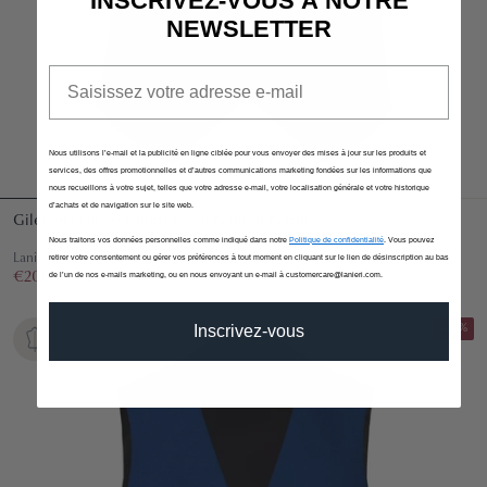
INSCRIVEZ-VOUS À NOTRE
NEWSLETTER
Email
Nous utilisons l’e-mail et la publicité en ligne ciblée pour vous envoyer des mises à jour sur les produits et
services, des offres promotionnelles et d’autres communications marketing fondées sur les informations que
nous recueillons à votre sujet, telles que votre adresse e-mail, votre localisation générale et votre historique
d’achats et de navigation sur le site web.
Gilet en twill de coton et soie couleur pétrole
Nous traitons vos données personnelles comme indiqué dans notre
Politique de confidentialité
. Vous pouvez
Lanificio Subalpino - Toutes Saisons
retirer votre consentement ou gérer vos préférences à tout moment en cliquant sur le lien de désinscription au bas
€208,00
€260,00
de l’un de nos e-mails marketing, ou en nous envoyant un e-mail à customercare@lanieri.com.
Inscrivez-vous
-40%