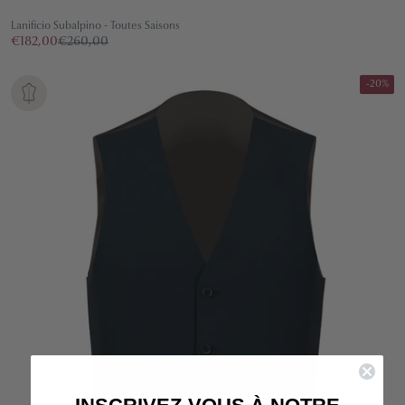
Lanificio Subalpino - Toutes Saisons
€182,00
€260,00
-20%