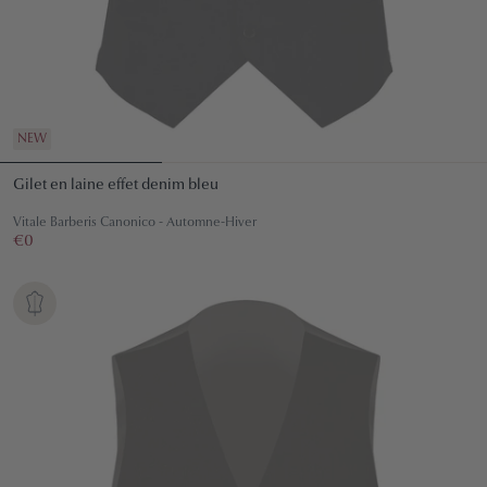
NEW
Gilet en laine effet denim bleu
Vitale Barberis Canonico - Automne-Hiver
Prix
€0
€0
régulier