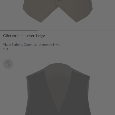
Gilet en laine covert beige
Vitale Barberis Canonico - Automne-Hiver
Prix
€0
€0
régulier