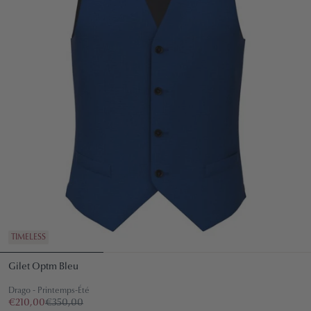
TIMELESS
Gilet Optm Bleu
Drago - Printemps-Été
€210,00
€350,00