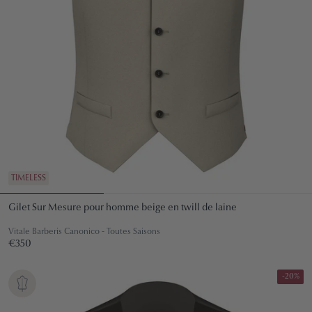
TIMELESS
Gilet Sur Mesure pour homme beige en twill de laine
Vitale Barberis Canonico - Toutes Saisons
Prix
€350
€350
régulier
-20%