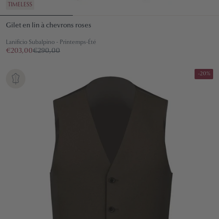
TIMELESS
Gilet en lin à chevrons roses
Lanificio Subalpino - Printemps-Été
€203,00
€290,00
-20%