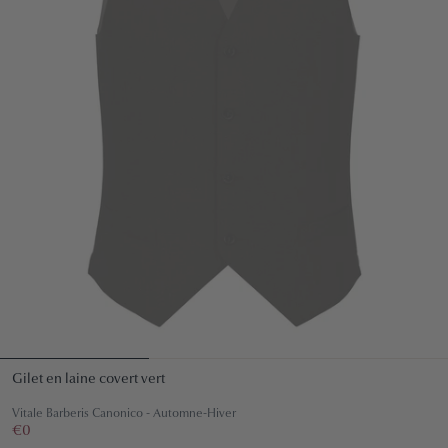
Gilet en laine covert vert
Vitale Barberis Canonico - Automne-Hiver
Prix
€0
€0
régulier