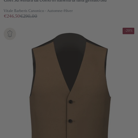
Gilet Su Misura da Uomo in flanella di lana gessato blu
Vitale Barberis Canonico - Automne-Hiver
€246,50
€290,00
-20%