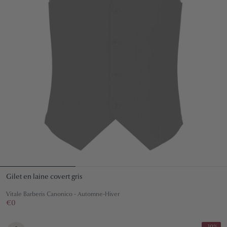
Gilet en laine covert gris
Vitale Barberis Canonico - Automne-Hiver
Prix
€0
€0
régulier