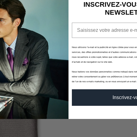
Aucun produit n'a e
INSCRIVEZ-VOU
NEWSLE
Email
Nous utilisons l’e-mail et la publicité en ligne ciblée pour vous e
services, des offres promotionnelles et d’autres communications 
nous recueillons à votre sujet, telles que votre adresse e-mail, vot
d’achats et de navigation sur le site web.
Nous traitons vos données personnelles comme indiqué dans no
retirer votre consentement ou gérer vos préférences à tout moment
de l’un de nos e-mails marketing, ou en nous envoyant un e-mail
Inscrivez-