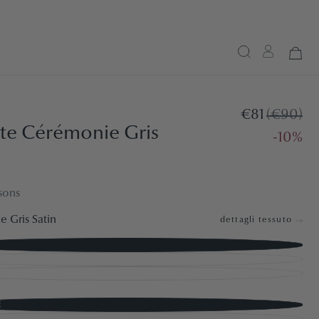
€81
(€90)
te Cérémonie Gris
-10%
sons
 Gris Satin
dettagli tessuto
BLE
BLE
E
BLE