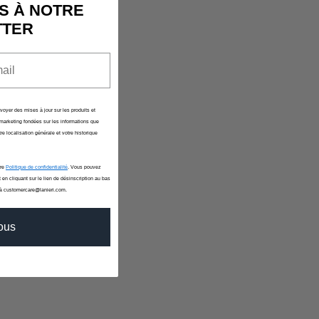
ncore été sélectionné.
S À NOTRE
TTER
nvoyer des mises à jour sur les produits et
marketing fondées sur les informations que
re localisation générale et votre historique
tre
Politique de confidentialité
. Vous pouvez
 en cliquant sur le lien de désinscription au bas
 à customercare@lanieri.com.
vous