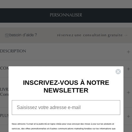
PERSONNALISER
besoin d’aide ?
réservez une consultation gratuite
DESCRIPTION
COMMENT ÇA FONCTIONNE
INSCRIVEZ-VOUS À NOTRE
NEWSLETTER
LIVRAISON
Commandez aujourd’hui pour le recevoir dans 7/8 semaines
Email
PLUS D’INFORMATIONS
Nous utilisons l’e-mail et la publicité en ligne ciblée pour vous envoyer des mises à jour sur les produits et
services, des offres promotionnelles et d’autres communications marketing fondées sur les informations que