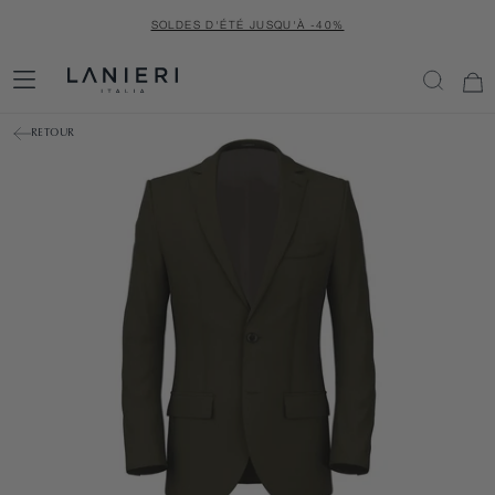
PASSER
SOLDES D'ÉTÉ JUSQU'À -40%
AU
CONTENU
RETOUR