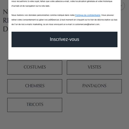
nous recueillons à votre sujet, telles que votre adresse e-mail, votre localisation générale et votre historique
d’achats et de navigation sur le site web.
NOS
Nous traitons vos données personnelles comme indiqué dans notre
Politique de confidentialité
. Vous pouvez
RECOMMANDATIONS
retirer votre consentement ou gérer vos préférences à tout moment en cliquant sur le lien de désinscription au bas
de l’un de nos e-mails marketing, ou en nous envoyant un e-mail à customercare@lanieri.com.
DE STYLE POUR VOUS
Inscrivez-vous
COSTUMES
VESTES
CHEMISES
PANTALONS
TRICOTS