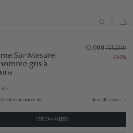
€1.000
(€1.250)
ume Sur Mesure
-20%
homme gris à
ons
-Été
De Lin Chevron Gris
dettagli tessuto
PERSONNALISER