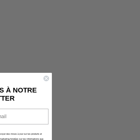
 RAPIDE EST
MENT VIDE
ncore été sélectionné.
S À NOTRE
TTER
nvoyer des mises à jour sur les produits et
marketing fondées sur les informations que