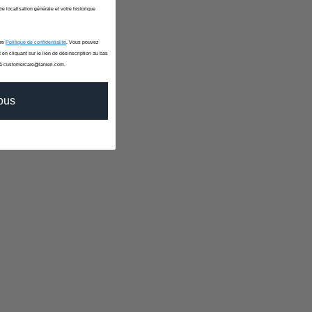
re localisation générale et votre historique
tre
Politique de confidentialité
. Vous pouvez
 en cliquant sur le lien de désinscription au bas
 à customercare@lanieri.com.
vous