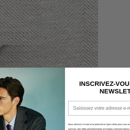
LE PANIER
ACTUELLE
Aucun produit n'a e
INSCRIVEZ-VOU
NEWSLE
Email
Nous utilisons l’e-mail et la publicité en ligne ciblée pour vous e
services, des offres promotionnelles et d’autres communications 