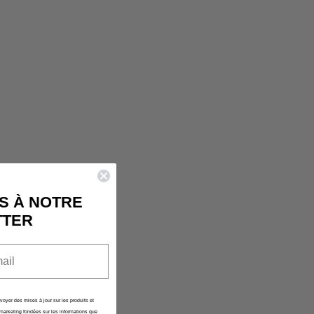
 RAPIDE EST
MENT VIDE
ncore été sélectionné.
S À NOTRE
TTER
nvoyer des mises à jour sur les produits et
marketing fondées sur les informations que