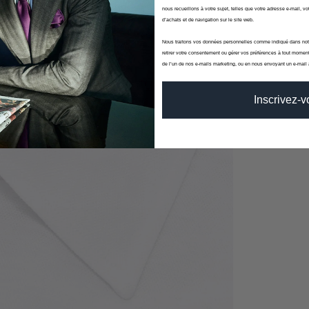
nous recueillons à votre sujet, telles que votre adresse e-mail, vot
d’achats et de navigation sur le site web.
Nous traitons vos données personnelles comme indiqué dans no
retirer votre consentement ou gérer vos préférences à tout moment
de l’un de nos e-mails marketing, ou en nous envoyant un e-mail
Inscrivez-