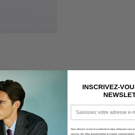
LE PANIER
ACTUELLE
Aucun produit n'a e
INSCRIVEZ-VOU
NEWSLE
Email
Nous utilisons l’e-mail et la publicité en ligne ciblée pour vous e
services, des offres promotionnelles et d’autres communications 