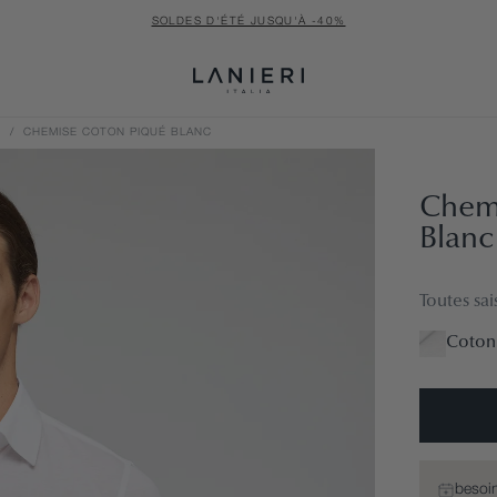
SOLDES D'ÉTÉ JUSQU'À -40%
I
/
CHEMISE COTON PIQUÉ BLANC
Chem
Blanc
Toutes sai
Coton
besoin