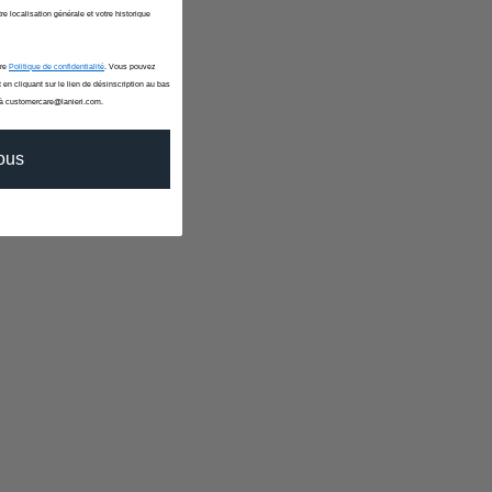
re localisation générale et votre historique
tre
Politique de confidentialité
. Vous pouvez
 en cliquant sur le lien de désinscription au bas
 à customercare@lanieri.com.
vous