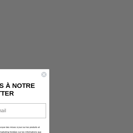
IS CURRENTLY
PTY
been selected yet.
S À NOTRE
TTER
nvoyer des mises à jour sur les produits et
marketing fondées sur les informations que