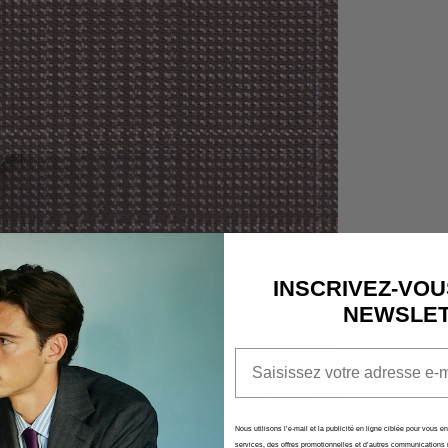
QUICK CART 
EM
No product has 
INSCRIVEZ-VOU
NEWSLE
Email
Nous utilisons l’e-mail et la publicité en ligne ciblée pour vous e
services, des offres promotionnelles et d’autres communications 