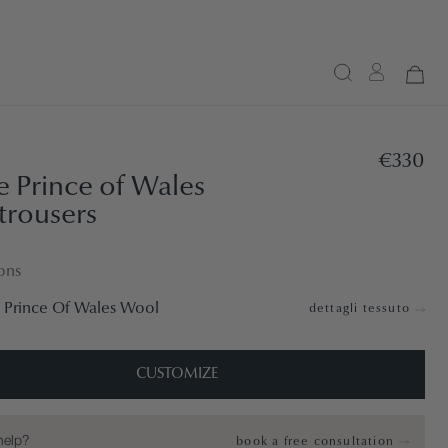
€330
e Prince of Wales
trousers
ons
 Prince Of Wales Wool
dettagli tessuto
CUSTOMIZE
help?
book a free consultation