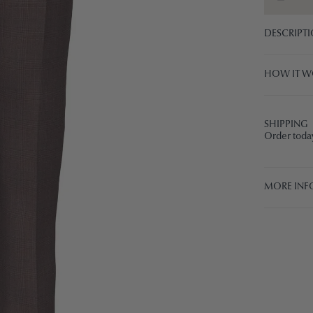
DESCRIPT
HOW IT W
SHIPPING
Order today
MORE INF