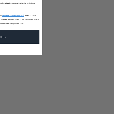
re localisation générale et votre historique
tre
Politique de confidentialité
. Vous pouvez
 en cliquant sur le lien de désinscription au bas
 à customercare@lanieri.com.
vous