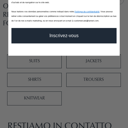
d’achats et de navigation sur le site web.
OUR STYLE
Nous traitons vos données personnelles comme indiqué dans notre
Politique de confidentialité
. Vous pouvez
RECOMMENDATIONS
retirer votre consentement ou gérer vos préférences à tout moment en cliquant sur le lien de désinscription au bas
de l’un de nos e-mails marketing, ou en nous envoyant un e-mail à customercare@lanieri.com.
FOR YOU
Inscrivez-vous
SUITS
JACKETS
SHIRTS
TROUSERS
KNITWEAR
RESTIAMO IN CONTATTO