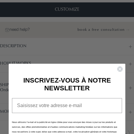
CUSTOMIZE
need help?
book a free consultation
DESCRIPTION
HOW IT WORKS
INSCRIVEZ-VOUS À NOTRE
SHIPPING
NEWSLETTER
Order today to receive in 7/8 weeks
Email
MORE INFORMATION
Nous utilisons l’e-mail et la publicité en ligne ciblée pour vous envoyer des mises à jour sur les produits et
services, des offres promotionnelles et d’autres communications marketing fondées sur les informations que
nous recueillons à votre sujet, telles que votre adresse e-mail, votre localisation générale et votre historique