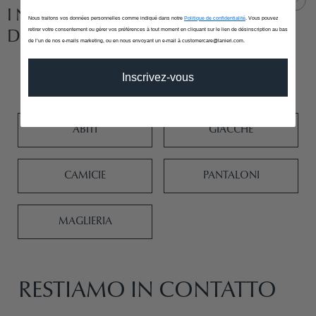
I NOSTRI SUGGERIMENTI
Nous traitons vos données personnelles comme indiqué dans notre
Politique de confidentialité
. Vous pouvez
retirer votre consentement ou gérer vos préférences à tout moment en cliquant sur le lien de désinscription au bas
DI STILE PER TE
de l’un de nos e-mails marketing, ou en nous envoyant un e-mail à customercare@lanieri.com.
Inscrivez-vous
ABITI
GIACCHE
CAMICIE
PANTALONI
MAGLIERIA
RESTIAMO IN CONTATTO