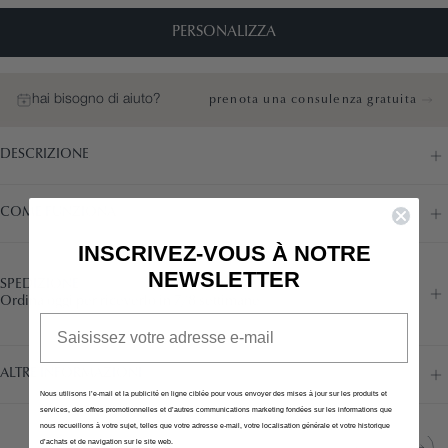
PERSONALIZZA
hai bisogno di aiuto?
prenota una consulenza gratuita
DESCRIZIONE
COME FUNZIONA
INSCRIVEZ-VOUS À NOTRE
NEWSLETTER
SPEDIZIONE
Ordina oggi per riceverlo in 7/8 settimane
Email
ALTRE INFORMAZIONI
Nous utilisons l’e-mail et la publicité en ligne ciblée pour vous envoyer des mises à jour sur les produits et
services, des offres promotionnelles et d’autres communications marketing fondées sur les informations que
nous recueillons à votre sujet, telles que votre adresse e-mail, votre localisation générale et votre historique
d’achats et de navigation sur le site web.