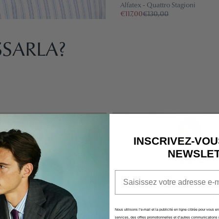
Alfatex - Quattro Stagioni
€117,00
€130,00
IL CARREL
SARLA?
ATTUALME
Non è stato ancora sel
-10%
INSCRIVEZ-VOU
NEWSLE
Email
Nous utilisons l’e-mail et la publicité en ligne ciblée pour vous e
services, des offres promotionnelles et d’autres communications 