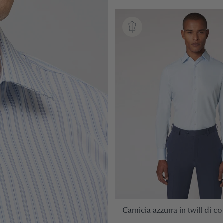
Camicia azzurra in twill di c