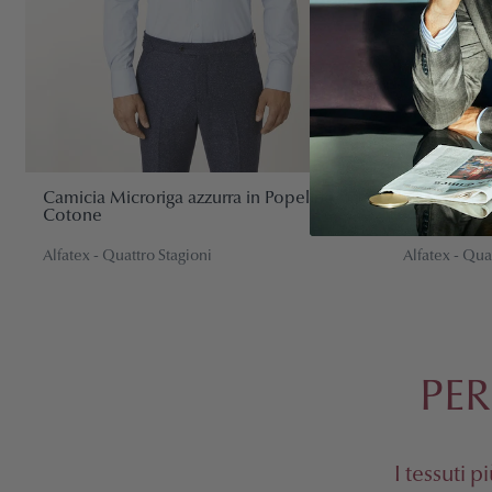
Camicia Microriga azzurra in Popeline di
Camicia Bia
Cotone
Popeline d
Alfatex - Quattro Stagioni
Alfatex - Qua
€117,00
€130,00
€117,00
€130
PER
I tessuti 