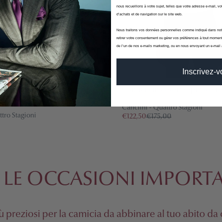
nous recueillons à votre sujet, telles que votre adresse e-mail, vot
d’achats et de navigation sur le site web.
Nous traitons vos données personnelles comme indiqué dans no
retirer votre consentement ou gérer vos préférences à tout moment
de l’un de nos e-mails marketing, ou en nous envoyant un e-mail
Inscrivez-
nca a righe Azzurre in
Camicia in cotone spigato r
i Cotone
Canclini - Quattro Stagioni
ttro Stagioni
€122,50
€175,00
,00
 LE OCCASIONI IMPORT
più preziosi per la camicia da abbinare al tuo abito da