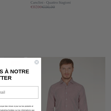
Canclini - Quattro Stagioni
€117,00
€130,00
LO RAPIDO È
NTE VUOTO
ezionato alcun prodotto.
-30%
S À NOTRE
TTER
nvoyer des mises à jour sur les produits et
marketing fondées sur les informations que