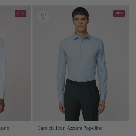
-10%
-10%
otone
Camicia Icon Azzurra Popeline