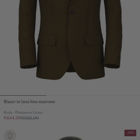
Blazer in lana lino marrone
Reda - Primavera Estate
€644,00
€920,00
-30%