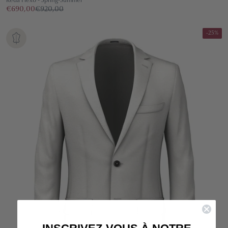
Reda Flexo - Spring-Summer
€690,00
€920,00
-25%