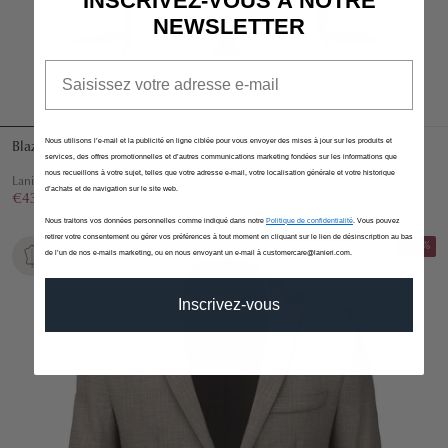
INSCRIVEZ-VOUS À NOTRE
NEWSLETTER
Email
Nous utilisons l’e-mail et la publicité en ligne ciblée pour vous envoyer des mises à jour sur les produits et
Blazer Su Misura da Uomo Bianco in Lino Cotone
services, des offres promotionnelles et d’autres communications marketing fondées sur les informations que
nous recueillons à votre sujet, telles que votre adresse e-mail, votre localisation générale et votre historique
Lanificio Zignone - Spring-Summer
d’achats et de navigation sur le site web.
€435,00
€580,00
Nous traitons vos données personnelles comme indiqué dans notre
Politique de confidentialité
. Vous pouvez
retirer votre consentement ou gérer vos préférences à tout moment en cliquant sur le lien de désinscription au bas
-20%
de l’un de nos e-mails marketing, ou en nous envoyant un e-mail à customercare@lanieri.com.
Inscrivez-vous