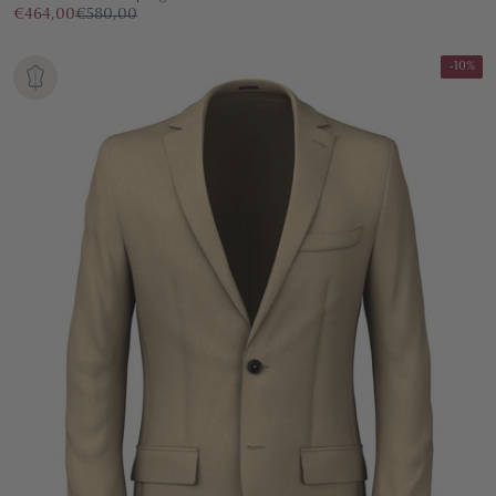
€464,00
€580,00
-10%