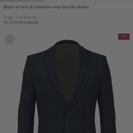
Blazer in twill di cashmere-seta-lino blu denim
Drago - Four-Seasons
€1.017,00
€1.130,00
-15%