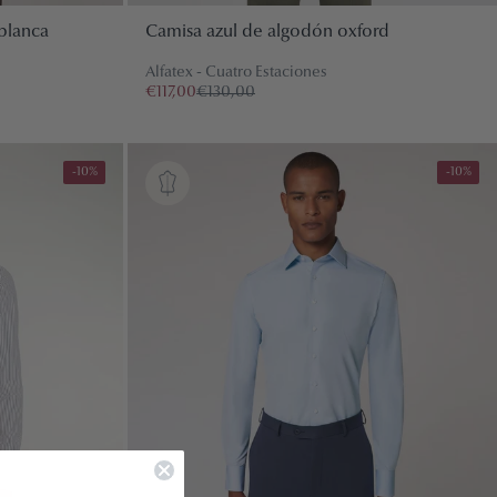
blanca
Camisa azul de algodón oxford
Alfatex - Cuatro Estaciones
€117,00
€130,00
-10%
-10%
 RÁPIDO ESTÁ
NTE VACÍO