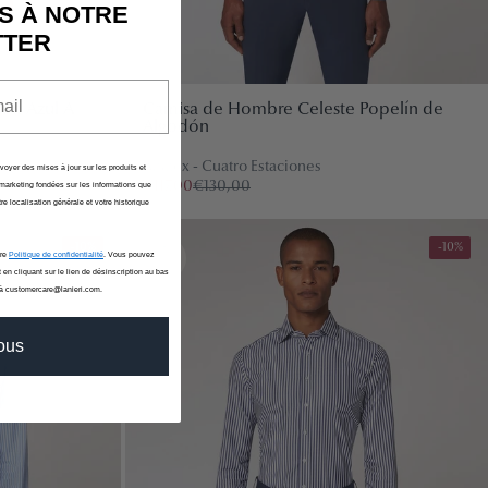
onado ningún producto.
S À NOTRE
TTER
ón Azul A
Camisa de Hombre Celeste Popelín de
Algodón
Alfatex - Cuatro Estaciones
nvoyer des mises à jour sur les produits et
€117,00
€130,00
marketing fondées sur les informations que
re localisation générale et votre historique
-10%
-10%
tre
Politique de confidentialité
. Vous pouvez
 en cliquant sur le lien de désinscription au bas
 à customercare@lanieri.com.
vous