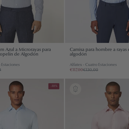
m Azul a Microrayas para
Camisa para hombre a rayas 
opelín de Algodón
algodón
o Estaciones
Alfatex - Cuatro Estaciones
0
€117,00
€130,00
-10%