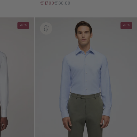
€117,00
€130,00
-10%
-10%