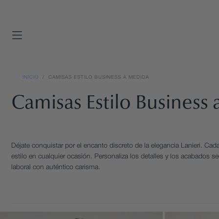
SALTAR
AL
CONTENIDO
ver todo
ver todo
colección signature
COMPRAR POR TEMPORADA
INICIO
/
CAMISAS ESTILO BUSINESS A MEDIDA
Primavera Verano
COMPRAR POR TEMPORADA
Camisas Estilo Business
Primavera Verano
Cuatro estaciones
Cuatro estaciones
Invierno
Invierno
Déjate conquistar por el encanto discreto de la elegancia Lanieri. Cad
COMPRAR POR OCASIÓN
estilo en cualquier ocasión. Personaliza los detalles y los acabados
laboral con auténtico carisma.
Negocios
COMPRAR POR OCASIÓN
Negocios
Casual
Casual
Ceremonia