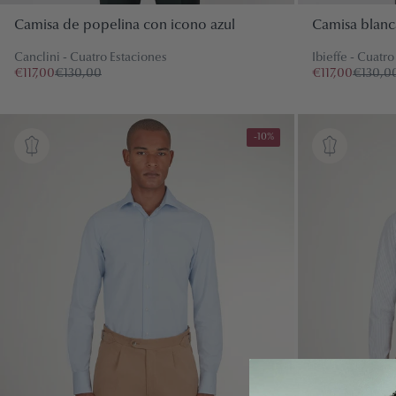
Camisa de popelina con icono azul
Camisa blanc
Canclini - Cuatro Estaciones
Ibieffe - Cuatr
€117,00
€130,00
€117,00
€130,0
-10%