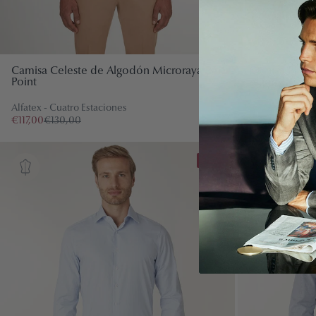
Camisa Celeste de Algodón Microraya Pin
Camisa Blanc
Point
Algodón
Alfatex - Cuatro Estaciones
Alfatex - Cuatr
€117,00
€130,00
€117,00
€130,0
-10%