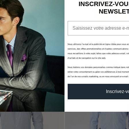
Aún no se ha selecci
INSCRIVEZ-VOU
NEWSLE
Email
a Rayas Azules de Popelín de
Camisa De Popelín De Algod
Rayas Blancas
o Estaciones
Alfatex - Cuatro Estaciones
Nous utilisons l’e-mail et la publicité en ligne ciblée pour vous e
0
€117,00
€130,00
services, des offres promotionnelles et d’autres communications 
nous recueillons à votre sujet, telles que votre adresse e-mail, vot
d’achats et de navigation sur le site web.
-10%
Nous traitons vos données personnelles comme indiqué dans no
retirer votre consentement ou gérer vos préférences à tout moment
de l’un de nos e-mails marketing, ou en nous envoyant un e-mail
Inscrivez-