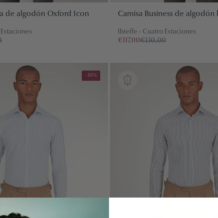
a de algodón Oxford Icon
Camisa Business de algodón 
o Estaciones
Ibieffe - Cuatro Estaciones
0
€117,00
€130,00
-10%
EL CARRITO
ACTUALME