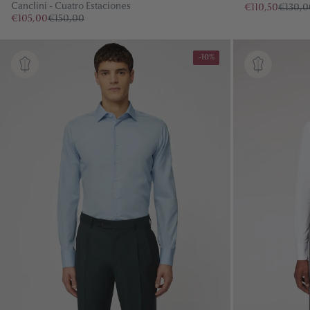
Algodón
Canclini - Cuatro Estaciones
€110,50
€130,0
€105,00
€150,00
-10%
PRIMAVERA VERANO