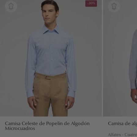
-30%
Eventos especiales
COMPRAR POR TEJIDO
Ceremonia
Algodón
Lino
COMPRAR POR ESTILO
Clásico
Lana
Contemporáneo
Smoking
COMPRAR POR TEJIDO
Lana
Camisa Celeste de Popelín de Algodón
Camisa de al
Lino
Microcuadros
Alfatex - Cuatr